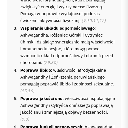
zwiększyć energię i wytrzymałość fizyczną.
Pomaga w poprawie wydajności podczas
ćwiczeń i aktywności fizycznej.
(9,10,11,12)
Wspieranie układu odpornościowego
:
Ashwagandha, Różeniec Górski i Cytryniec
Chiński działając synergicznie mają właściwości
immunomodulacyjne, które mogą pomóc
wzmocnić układ odpornościowy i chronić przed
chorobami.
(29,30)
Poprawa libido
: właściwości afrodyzjakalne
Ashwagandhy i Żeń-szenia peruwiańskiego
pomagają poprawić libido i zdolności seksualne.
(15,16)
Poprawa jakości snu
: właściwości uspokajające
Ashwagandhy i Cytryńca chińskiego poprawiają
jakość snu i zmniejszają objawy bezsenności.
(7,8)
Poprawa funkcji poznawczych
: Ashwagandha i