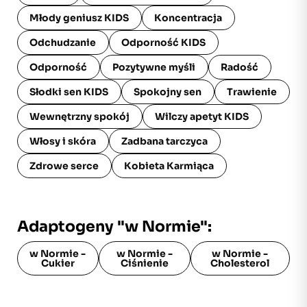
Młody geniusz KIDS
Koncentracja
Odchudzanie
Odporność KIDS
Odporność
Pozytywne myśli
Radość
Słodki sen KIDS
Spokojny sen
Trawienie
Wewnętrzny spokój
Wilczy apetyt KIDS
Włosy i skóra
Zadbana tarczyca
Zdrowe serce
Kobieta Karmiąca
Adaptogeny "w Normie":
w Normie -
w Normie -
w Normie -
Cukier
Ciśnienie
Cholesterol