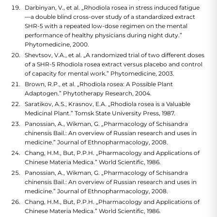
Darbinyan, V., et al. „Rhodiola rosea in stress induced fatigue
—a double blind cross-over study of a standardized extract
SHR-5 with a repeated low-dose regimen on the mental
performance of healthy physicians during night duty.”
Phytomedicine, 2000.
Shevtsov, V.A., et al. „A randomized trial of two different doses
of a SHR-5 Rhodiola rosea extract versus placebo and control
of capacity for mental work.” Phytomedicine, 2003.
Brown, R.P., et al. „Rhodiola rosea: A Possible Plant
Adaptogen.” Phytotherapy Research, 2004.
Saratikov, A.S., Krasnov, E.A. „Rhodiola rosea is a Valuable
Medicinal Plant.” Tomsk State University Press, 1987.
Panossian, A., Wikman, G. „Pharmacology of Schisandra
chinensis Bail.: An overview of Russian research and uses in
medicine.” Journal of Ethnopharmacology, 2008.
Chang, H.M., But, P.P.H. „Pharmacology and Applications of
Chinese Materia Medica.” World Scientific, 1986.
Panossian, A., Wikman, G. „Pharmacology of Schisandra
chinensis Bail.: An overview of Russian research and uses in
medicine.” Journal of Ethnopharmacology, 2008.
Chang, H.M., But, P.P.H. „Pharmacology and Applications of
Chinese Materia Medica.” World Scientific, 1986.