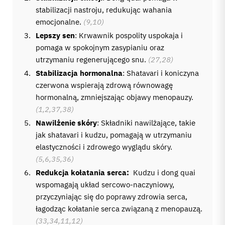
stabilizacji nastroju, redukując wahania
emocjonalne.
(9,10)
Lepszy sen
: Krwawnik pospolity uspokaja i
pomaga w spokojnym zasypianiu oraz
utrzymaniu regenerującego snu.
(27,28)
Stabilizacja hormonalna
: Shatavari i koniczyna
czerwona wspierają zdrową równowagę
hormonalną, zmniejszając objawy menopauzy.
(1,2,37,38)
Nawilżenie skóry
: Składniki nawilżające, takie
jak shatavari i kudzu, pomagają w utrzymaniu
elastyczności i zdrowego wyglądu skóry.
(5,6,35,36)
Redukcja kołatania serca:
Kudzu i dong quai
wspomagają układ sercowo-naczyniowy,
przyczyniając się do poprawy zdrowia serca,
łagodząc kołatanie serca związaną z menopauzą.
(33,34,11,12)