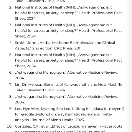
Take.” Cleveland Clinic, 2024.
National Institutes of Health (NIH). „Ashwagandha: Is it
helpful for stress, anxiety, or sleep?” Health Professional Fact
Sheet, 2024.
National Institutes of Health (NIH). „Ashwagandha: Is it
helpful for stress, anxiety, or sleep?” Health Professional Fact
Sheet, 2024.
Smith, John. „Herbal Medicine: Biomolecular and Clinical
Aspects.” 2nd edition. CRC Press, 2011.
National Institutes of Health (NIH). „Ashwagandha: Is it
helpful for stress, anxiety, or sleep?” Health Professional Fact
Sheet, 2024.
„Ashwagandha Monograph.” Alternative Medicine Review,
2004.
Lin, Dr. Melissa. „Benefits of Ashwagandha and How Much To
Take.” Cleveland Clinic, 2024.
„Ashwagandha Monograph.” Alternative Medicine Review,
2004.
Lee, Hye Won, Myeong Soo Lee, Ki Jung Kil. „Maca (L. meyenii)
for erectile dysfunction: a systematic review and meta-
analysis.” Journal of Men’s Health, 2023.
Gonzales, G.F., et al. „Effect of Lepidium meyenii (Maca) roots
on spermatogenesis of male rats.” Asian Journal of