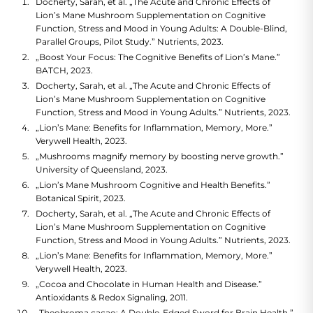
Docherty, Sarah, et al. „The Acute and Chronic Effects of
Lion’s Mane Mushroom Supplementation on Cognitive
Function, Stress and Mood in Young Adults: A Double-Blind,
Parallel Groups, Pilot Study.” Nutrients, 2023.
„Boost Your Focus: The Cognitive Benefits of Lion’s Mane.”
BATCH, 2023.
Docherty, Sarah, et al. „The Acute and Chronic Effects of
Lion’s Mane Mushroom Supplementation on Cognitive
Function, Stress and Mood in Young Adults.” Nutrients, 2023.
„Lion’s Mane: Benefits for Inflammation, Memory, More.”
Verywell Health, 2023.
„Mushrooms magnify memory by boosting nerve growth.”
University of Queensland, 2023.
„Lion’s Mane Mushroom Cognitive and Health Benefits.”
Botanical Spirit, 2023.
Docherty, Sarah, et al. „The Acute and Chronic Effects of
Lion’s Mane Mushroom Supplementation on Cognitive
Function, Stress and Mood in Young Adults.” Nutrients, 2023.
„Lion’s Mane: Benefits for Inflammation, Memory, More.”
Verywell Health, 2023.
„Cocoa and Chocolate in Human Health and Disease.”
Antioxidants & Redox Signaling, 2011.
„Theobroma cacao: A Double-Edged Sword for Brain Health.”