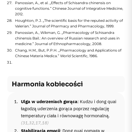
Panossian, A., et al. „Effects of Schisandra chinensis on
cognitive functions.” Chinese Journal of Integrative Medicine,
2012.
Houghton, P.J. „The scientific basis for the reputed activity of
Valerian.” Journal of Pharmacy and Pharmacology, 1999.
Panossian, A., Wikman, G. „Pharmacology of Schisandra
chinensis Bail.: An overview of Russian research and uses in
medicine.” Journal of Ethnopharmacology, 2008.
Chang, H.M., But, P.P.H. „Pharmacology and Applications of
Chinese Materia Medica.” World Scientific, 1986.
Harmonia kobiecości
Ulga w uderzeniach gorąca
: Kudzu i dong quai
łagodzą uderzenia gorąca poprzez regulację
temperatury ciała i równowagę hormonalną.
(31,32,17,18)
Stabilizacja emocji
: Dong quai pomaga w