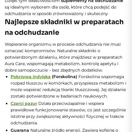
Dzięki tym właściwościom
suplementy na odchudzanie
są idealnym wyborem dla osób, które chcą podejść do
odchudzania w sposób zrównoważony i skuteczny.
Najlepsze składniki w preparatach
na odchudzanie
Wspieranie organizmu w procesie odchudzania nie musi
oznaczać kompromisów. Naturalne składniki o
potwierdzonym działaniu, które znajdziesz w preparatach
Aura Care, wspomagają metabolizm, kontrolę apetytu i
dobre samopoczucie – bez zbędnych dodatków.
Pokrzywa indyjska
(Forskolina)
Forskolina wspomaga
rozpad tłuszczu w komórkach, przyspiesza metabolizm i
może wspierać redukcję tkanki tłuszczowej. Jej działanie
zostało potwierdzone w badaniach naukowych.
Czarci pazur
Działa przeciwzapalnie i wspiera
prawidłowe funkcjonowanie stawów, co jest szczególnie
istotne przy zwiększonej aktywności fizycznej w trakcie
odchudzania.
Guarana
Naturalne źródło energii. Zawiera kofeinę o