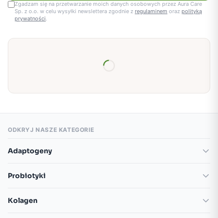
Zgadzam się na przetwarzanie moich danych osobowych przez Aura Care
Sp. z o.o. w celu wysyłki newslettera zgodnie z
regulaminem
oraz
polityką
prywatności
.
ODKRYJ NASZE KATEGORIE
Adaptogeny
Adaptogeny - celowane formuły
Probiotyki
Adaptogeny - pojedyncze ekstrakty
Probiotyki - celowane formuły
Adaptogeny dla dzieci
Kolagen
Probiotyki dla dzieci
Adaptogeny dla kobiet