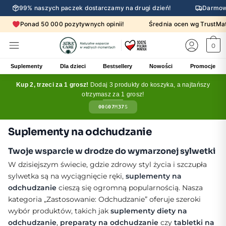
99% naszych paczek dostarczamy na drugi dzień!
Darmow
Ponad 50 000 pozytywnych opinii!
Średnia ocen wg Trust
0
Suplementy
Dla dzieci
Bestsellery
Nowości
Promocje
Kup 2, trzeci za 1 grosz!
Dodaj 3 produkty do koszyka, a najtańszy
otrzymasz za 1 grosz!
00
G
07
M
36
S
Suplementy na odchudzanie
Twoje wsparcie w drodze do wymarzonej sylwetki
W dzisiejszym świecie, gdzie zdrowy styl życia i szczupła
sylwetka są na wyciągnięcie ręki,
suplementy na
odchudzanie
cieszą się ogromną popularnością. Nasza
kategoria „Zastosowanie: Odchudzanie” oferuje szeroki
wybór produktów, takich jak
suplementy diety na
odchudzanie
,
preparaty na odchudzanie
czy
tabletki na