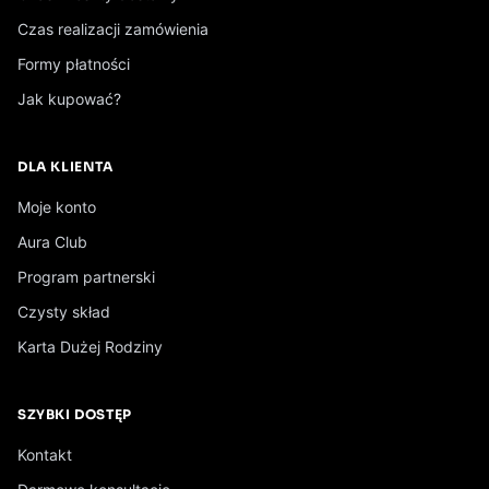
Zestaw dla dorosłych
Czas realizacji zamówienia
WKRÓTCE
Formy płatności
Wszystkie produkty Odrobaczanie →
Jak kupować?
DLA KLIENTA
Moje konto
Aura Club
Program partnerski
Czysty skład
Karta Dużej Rodziny
SZYBKI DOSTĘP
Kontakt