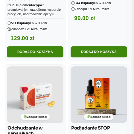
344 kupionych
w 30 dni
Cele suplementacyjne:
Zdobądź
99
Aura Points
uregulowanie metabolizmu, wsparcie
pracy jelit, unormowanie apetytu
99.00
zł
511 kupionych
w 30 dni
Zdobądź
129
Aura Points
129.00
zł
DODAJ DO KOSZYKA
DODAJ DO KOSZYKA
Zobacz skład
Zobacz skład
Odchudzanie w
Podjadanie STOP
kapsułkach