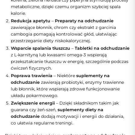
kofeina, zielona herbata czy piperyna stymulują procesy
metaboliczne, dzięki czemu organizm szybciej spala
kalorie.
Redukcja apetytu
–
Preparaty na odchudzanie
zawierające błonnik, chrom czy ekstrakt z garcinia
cambogia pomagają kontrolować głód, ułatwiając
przestrzeganie diety niskokalorycznej.
Wsparcie spalania tłuszczu
–
Tabletki na odchudzanie
z L-karnityną lub kwasami omega-3 wspierają
przekształcanie tłuszczu w energię, szczególnie podczas
ćwiczeń fizycznych.
Poprawa trawienia
– Niektóre
suplementy na
odchudzanie
zawierają probiotyki, enzymy trawienne
lub błonnik, które wspierają zdrowe funkcjonowanie
układu pokarmowego.
Zwiększenie energii
– Dzięki składnikom takim jak
guarana czy żeń-szeń,
suplementy diety na
odchudzanie
dodają motywacji i energii do działania,
co ułatwia regularne treningi.