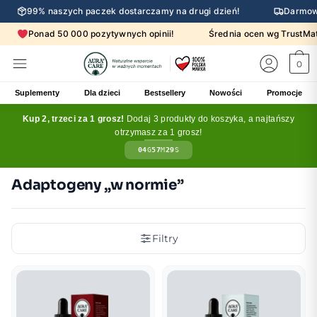
99% naszych paczek dostarczamy na drugi dzień!
Darmow
Ponad 50 000 pozytywnych opinii!
Średnia ocen wg Trust
0
Suplementy
Dla dzieci
Bestsellery
Nowości
Promocje
Kup 2, trzeci za 1 grosz!
Dodaj 3 produkty do koszyka, a najtańszy
otrzymasz za 1 grosz!
04
G
57
M
28
S
Adaptogeny „w normie”
Filtry