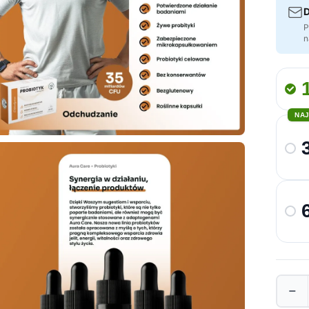
D
P
n
NA
−