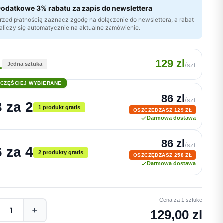
odatkowe 3% rabatu za zapis do newslettera
rzed płatnością zaznacz zgodę na dołączenie do newslettera, a rabat
aliczy się automatycznie na aktualne zamówienie.
1
129 zl
Jedna sztuka
/szt
JCZĘŚCIEJ WYBIERANE
86 zl
/szt
3 za 2
1 produkt gratis
OSZCZĘDZASZ 129 ZŁ
Darmowa dostawa
86 zl
/szt
6 za 4
2 produkty gratis
OSZCZĘDZASZ 258 ZŁ
Darmowa dostawa
Cena za 1 sztuke
+
129,00 zl