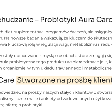
hudzanie – Probiotyki Aura Car
h diet, suplementów i programów ćwiczeń, ale osiągnięci
m. Najnowsze badania wskazują, że kluczem do skuteczne
a kluczową rolę w regulacji wagi, metabolizmu i redukc
zostały opracowane z myślą o osobach, które zmagają s
uła probiotyczna tego produktu wspiera zdrowie jelit,
 organizmie, w tym układu trawiennego i metaboliczne
 Care
Stworzone na prośbę klie
owiedzieć na prośby naszych stałych klientów o stworz
maliśmy liczne maile i ankiety od zadowolonych użytko
zą ofertę o probiotyki.