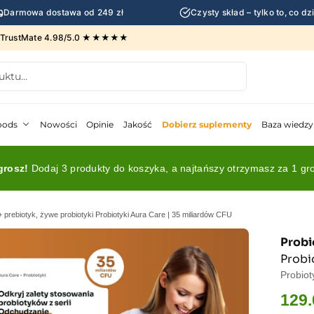
Darmowa dostawa od 249 zł
Czysty skład – tylko to, co 
g TrustMate 4.98/5.0 ★★★★★
oods
Nowości
Opinie
Jakość
Dobierz suplementy
Baza wiedzy
grosz!
Dodaj 3 produkty do koszyka, a najtańszy otrzymasz za 1 gr
 prebiotyk, żywe probiotyki Probiotyki Aura Care | 35 miliardów CFU
Probi
Probi
Probiot
129