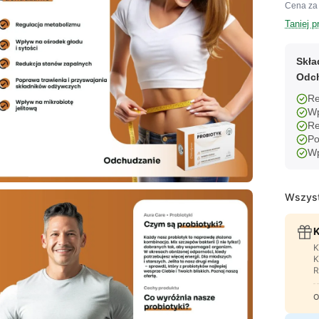
Cena za 
Taniej p
Skła
Odch
Re
Wp
Re
Po
Wp
Wszyst
K
K
K
R
O