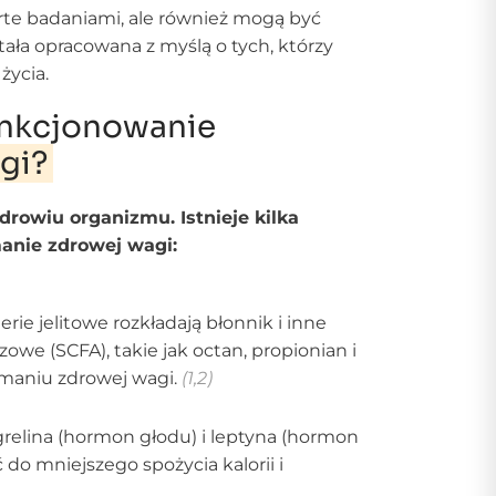
arte badaniami, ale również mogą być
ała opracowana z myślą o tych, którzy
życia.
funkcjonowanie
gi?
drowiu organizmu. Istnieje kilka
anie zdrowej wagi:
e jelitowe rozkładają błonnik i inne
e (SCFA), takie jak octan, propionian i
maniu zdrowej wagi.
(1,2)
relina (hormon głodu) i leptyna (hormon
do mniejszego spożycia kalorii i