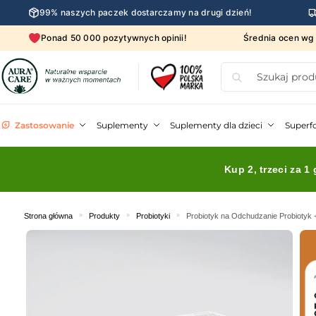
99% naszych paczek dostarczamy na drugi dzień!
Ponad 50 000 pozytywnych opinii!
Średnia ocen w
Zastosowanie
Suplementy
Suplementy dla dzieci
Superf
Kup 2, trzeci za 1 
Strona główna
»
Produkty
»
Probiotyki
»
Probiotyk na Odchudzanie Probiotyk +