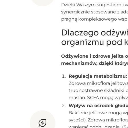
Dzięki Waszym sugestiom i ws
synergicznie stosowane z ada
pragną kompleksowego wsparcia
Dlaczego odżywi
organizmu pod 
Odżywione i zdrowe jelita o
mechanizmów, dzięki który
Regulacja metabolizmu:
Zdrowa mikroflora jelitow
trudnostrawne składniki 
maślan. SCFA mogą wpływa
Wpływ na ośrodek głodu 
Bakterie jelitowe mogą wp
sytości). Zdrowa mikroflo
wspierać odchudzanie.
(3,