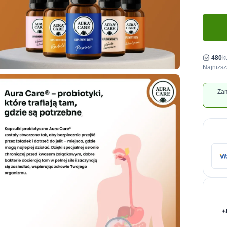
480
k
Najniższ
Zam
+