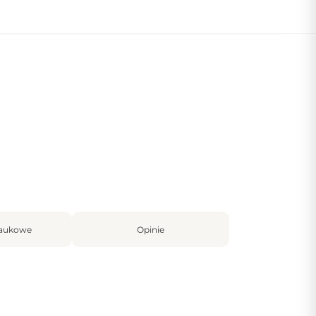
z się więcej
aukowe
Opinie