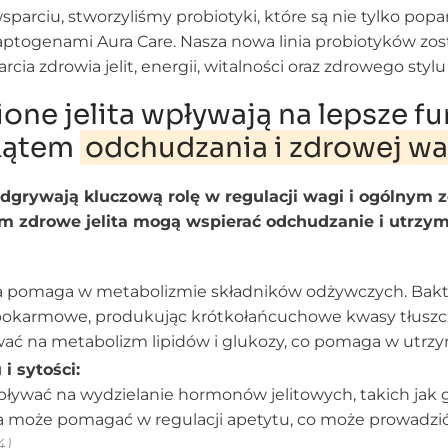
parciu, stworzyliśmy probiotyki, które są nie tylko pop
ptogenami Aura Care. Nasza nowa linia probiotyków zost
 zdrowia jelit, energii, witalności oraz zdrowego stylu 
one jelita wpływają na lepsze 
kątem
odchudzania i zdrowej wa
dgrywają kluczową rolę w regulacji wagi i ogólnym z
m zdrowe jelita mogą wspierać odchudzanie i utrzym
a pomaga w metabolizmie składników odżywczych. Bakteri
pokarmowe, produkując krótkołańcuchowe kwasy tłuszczow
ć na metabolizm lipidów i glukozy, co pomaga w utrzy
i sytości:
ływać na wydzielanie hormonów jelitowych, takich jak g
ra może pomagać w regulacji apetytu, co może prowadzić 
4)