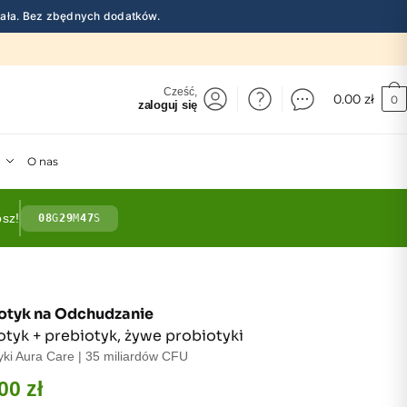
działa. Bez zbędnych dodatków.
Cześć,
0.00
zł
0
zaloguj się
O nas
osz!
08
G
29
M
46
S
otyk na Odchudzanie
otyk + prebiotyk, żywe probiotyki
yki Aura Care | 35 miliardów CFU
.00
zł