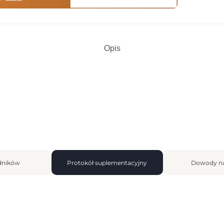
Dowied
Opis
adników
Protokół suplementacyjny
Dowody n