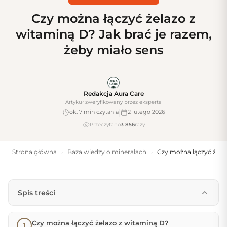
Czy można łączyć żelazo z
witaminą D? Jak brać je razem,
żeby miało sens
Redakcja Aura Care
Artykuł zweryfikowany przez eksperta
|
ok. 7 min czytania
2 lutego 2026
Przeczytano
3 856
razy
Strona główna
Baza wiedzy o minerałach
Czy można łączyć żelaz
›
›
Spis treści
Czy można łączyć żelazo z witaminą D?