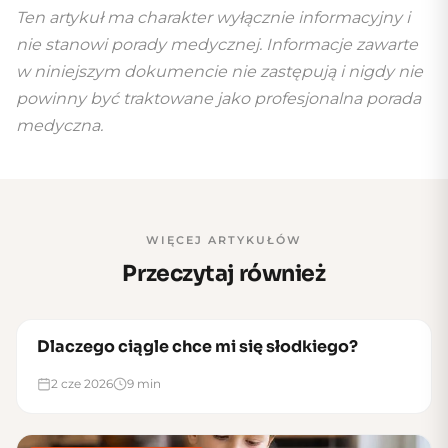
Ten artykuł ma charakter wyłącznie informacyjny i
nie stanowi porady medycznej. Informacje zawarte
w niniejszym dokumencie nie zastępują i nigdy nie
powinny być traktowane jako profesjonalna porada
medyczna.
WIĘCEJ ARTYKUŁÓW
Przeczytaj również
Dlaczego ciągle chce mi się słodkiego?
BAZA WIEDZY O MINERAŁACH
2 cze 2026
9 min