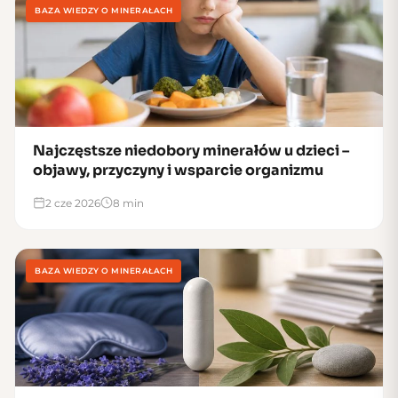
BAZA WIEDZY O MINERAŁACH
Najczęstsze niedobory minerałów u dzieci –
objawy, przyczyny i wsparcie organizmu
2 cze 2026
8 min
BAZA WIEDZY O MINERAŁACH