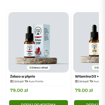
Zobacz skład
Zobacz
Żelazo w płynie
Witamina D3 + K2
Zdobądź
79
Aura Points
Zdobądź
79
Aura Poi
79.00
zł
79.00
zł
DODAJ DO KOSZYKA
DODAJ DO