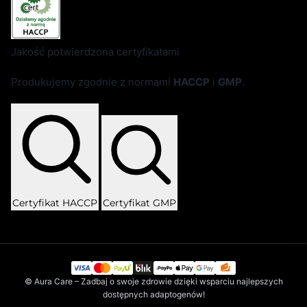
Jakość potwierdzona certyfikatami
Produkujemy zgodnie z normami
HACCP
i
GMP
.
Certyfikat HACCP
Certyfikat GMP
© Aura Care – Zadbaj o swoje zdrowie dzięki wsparciu najlepszych
dostępnych adaptogenów!