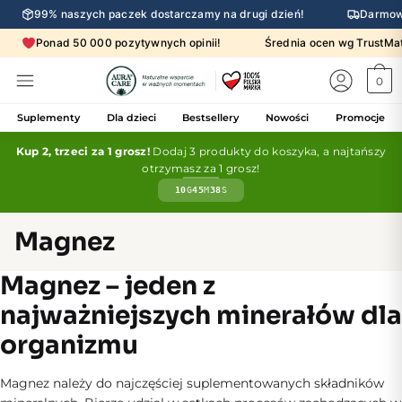
99% naszych paczek dostarczamy na drugi dzień!
Darmow
Ponad 50 000 pozytywnych opinii!
Średnia ocen wg Trust
0
Suplementy
Dla dzieci
Bestsellery
Nowości
Promocje
Kup 2, trzeci za 1 grosz!
Dodaj 3 produkty do koszyka, a najtańszy
otrzymasz za 1 grosz!
10
G
45
M
38
S
Magnez
Magnez – jeden z
najważniejszych minerałów dla
organizmu
Magnez należy do najczęściej suplementowanych składników