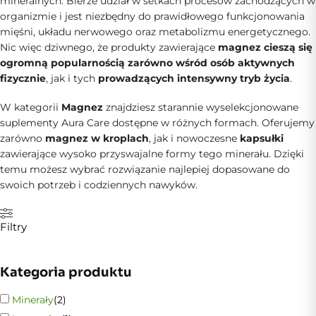
mineralnych. Bierze udział w setkach procesów zachodzących w
organizmie i jest niezbędny do prawidłowego funkcjonowania
mięśni, układu nerwowego oraz metabolizmu energetycznego.
Nic więc dziwnego, że produkty zawierające
magnez cieszą się
ogromną popularnością zarówno wśród osób aktywnych
fizycznie
, jak i tych
prowadzących intensywny tryb życia
.
W kategorii
Magnez
znajdziesz starannie wyselekcjonowane
suplementy Aura Care dostępne w różnych formach. Oferujemy
zarówno
magnez w kroplach
, jak i nowoczesne
kapsułki
zawierające wysoko przyswajalne formy tego minerału. Dzięki
temu możesz wybrać rozwiązanie najlepiej dopasowane do
swoich potrzeb i codziennych nawyków.
Filtry
Kategoria produktu
Minerały
(
2
)