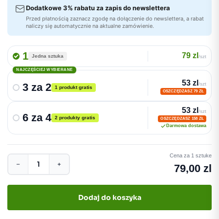
Dodatkowe 3% rabatu za zapis do newslettera
Przed płatnością zaznacz zgodę na dołączenie do newslettera, a rabat
naliczy się automatycznie na aktualne zamówienie.
1
79 zl
Jedna sztuka
/szt
NAJCZĘŚCIEJ WYBIERANE
53 zl
3 za 2
/szt
1 produkt gratis
OSZCZĘDZASZ 79 ZŁ
53 zl
/szt
6 za 4
2 produkty gratis
OSZCZĘDZASZ 158 ZŁ
Darmowa dostawa
Cena za 1 sztuke
−
+
79,00 zl
Dodaj do koszyka