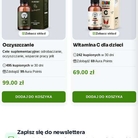
Zobacz skład
Zobacz skład
Oczyszczanie
Witamina C dla dzieci
Cele suplementacyjne:
odrobaczanie,
242 kupionych
w 30 dni
oczyszczanie, wsparcie pracy jelit
Zdobądź
69
Aura Points
495 kupionych
w 30 dni
69.00
zł
Zdobądź
99
Aura Points
99.00
zł
DODAJ DO KOSZYKA
DODAJ DO KOSZYKA
Zapisz się do newslettera