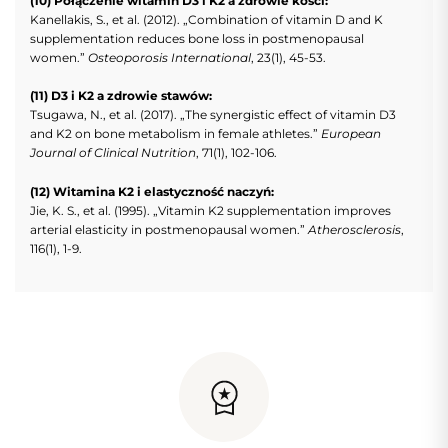
(10) Połączenie witamin D3 i K2 a zdrowie kości:
Kanellakis, S., et al. (2012). „Combination of vitamin D and K
supplementation reduces bone loss in postmenopausal
women.”
Osteoporosis International
, 23(1), 45-53.
(11) D3 i K2 a zdrowie stawów:
Tsugawa, N., et al. (2017). „The synergistic effect of vitamin D3
and K2 on bone metabolism in female athletes.”
European
Journal of Clinical Nutrition
, 71(1), 102-106.
(12) Witamina K2 i elastyczność naczyń:
Jie, K. S., et al. (1995). „Vitamin K2 supplementation improves
arterial elasticity in postmenopausal women.”
Atherosclerosis
,
116(1), 1-9.