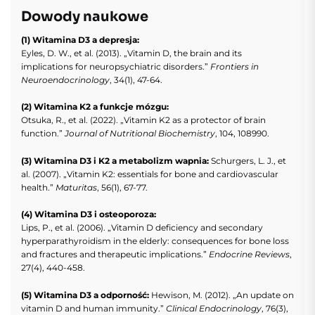
Dowody naukowe
(1) Witamina D3 a depresja:
Eyles, D. W., et al. (2013). „Vitamin D, the brain and its
implications for neuropsychiatric disorders.”
Frontiers in
Neuroendocrinology
, 34(1), 47-64.
(2) Witamina K2 a funkcje mózgu:
Otsuka, R., et al. (2022). „Vitamin K2 as a protector of brain
function.”
Journal of Nutritional Biochemistry
, 104, 108990.
(3) Witamina D3 i K2 a metabolizm wapnia:
Schurgers, L. J., et
al. (2007). „Vitamin K2: essentials for bone and cardiovascular
health.”
Maturitas
, 56(1), 67-77.
(4) Witamina D3 i osteoporoza:
Lips, P., et al. (2006). „Vitamin D deficiency and secondary
hyperparathyroidism in the elderly: consequences for bone loss
and fractures and therapeutic implications.”
Endocrine Reviews
,
27(4), 440-458.
(5) Witamina D3 a odporność:
Hewison, M. (2012). „An update on
vitamin D and human immunity.”
Clinical Endocrinology
, 76(3),