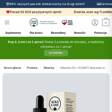
99% naszych paczek dostarczamy na drugi dzień!
Darmow
Ponad 50 000 pozytywnych opinii!
Średnia ocen wg Trust
0
Suplementy
Dla dzieci
Bestsellery
Nowości
Promocje
Kup 2, trzeci za 1 grosz!
Dodaj 3 produkty do koszyka, a najtańszy
otrzymasz za 1 grosz!
15
G
37
M
58
S
Strona główna
»
Produkty
»
Witaminy
»
Witamina D3 + K2(MK7) Aktywator wchłaniania Witaminy Aura Care