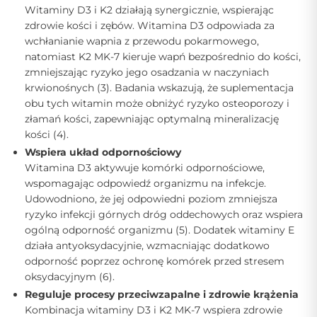
Witaminy D3 i K2 działają synergicznie, wspierając
zdrowie kości i zębów. Witamina D3 odpowiada za
wchłanianie wapnia z przewodu pokarmowego,
natomiast K2 MK-7 kieruje wapń bezpośrednio do kości,
zmniejszając ryzyko jego osadzania w naczyniach
krwionośnych (3). Badania wskazują, że suplementacja
obu tych witamin może obniżyć ryzyko osteoporozy i
złamań kości, zapewniając optymalną mineralizację
kości (4).
Wspiera układ odpornościowy
Witamina D3 aktywuje komórki odpornościowe,
wspomagając odpowiedź organizmu na infekcje.
Udowodniono, że jej odpowiedni poziom zmniejsza
ryzyko infekcji górnych dróg oddechowych oraz wspiera
ogólną odporność organizmu (5). Dodatek witaminy E
działa antyoksydacyjnie, wzmacniając dodatkowo
odporność poprzez ochronę komórek przed stresem
oksydacyjnym (6).
Reguluje procesy przeciwzapalne i zdrowie krążenia
Kombinacja witaminy D3 i K2 MK-7 wspiera zdrowie