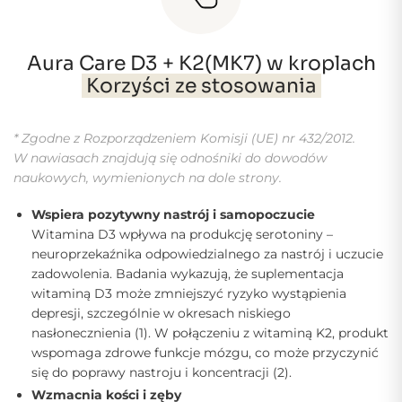
Aura Care D3 + K2(MK7) w kroplach
Korzyści ze stosowania
* Zgodne z Rozporządzeniem Komisji (UE) nr 432/2012.
W nawiasach znajdują się odnośniki do dowodów
naukowych, wymienionych na dole strony.
Wspiera pozytywny nastrój i samopoczucie
Witamina D3 wpływa na produkcję serotoniny –
neuroprzekaźnika odpowiedzialnego za nastrój i uczucie
zadowolenia. Badania wykazują, że suplementacja
witaminą D3 może zmniejszyć ryzyko wystąpienia
depresji, szczególnie w okresach niskiego
nasłonecznienia (1). W połączeniu z witaminą K2, produkt
wspomaga zdrowe funkcje mózgu, co może przyczynić
się do poprawy nastroju i koncentracji (2).
Wzmacnia kości i zęby