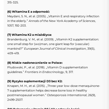
315-325.
(6) Witamina E a odporność:
Meydani, S. N., et al. (2005). „Vitamin E and respiratory infection
in the elderly.”
Annals of the New York Academy of Sciences
,
1057, 192-203.
(7) Witamina K2 a miażdżyca:
Brandenburg, V. M., et al. (2009). „Vitamin K2 supplementation:
one small step for (wo)man, one giant leap for (vascular)
mankind?”
European Journal of Clinical Investigation
, 39(5),
409-419.
(8) Niskie nasłonecznienie w Polsce:
Pludowski, P., et al. (2018). „Vitamin D supplementation
guidelines.”
Frontiers in Endocrinology
, 9, 317.
(9) Ryzyko suplementacji D3 bez K2:
Knapen, M. H., et al. (2015). „Three-year low-dose menaquinone-
7 supplementation helps decrease bone loss in healthy
postmenopausal women.”
Osteoporosis International
, 26(9),
2499-2507.