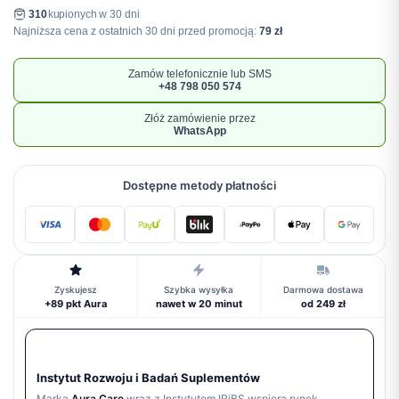
310
kupionych w 30 dni
Najniższa cena z ostatnich 30 dni przed promocją:
79 zł
Zamów telefonicznie lub SMS
+48 798 050 574
Złóż zamówienie przez
WhatsApp
Dostępne metody płatności
Zyskujesz
Szybka wysyłka
Darmowa dostawa
+89 pkt Aura
nawet w 20 minut
od 249 zł
Instytut Rozwoju i Badań Suplementów
Marka
Aura Care
wraz z Instytutem IRiBS wspiera rynek