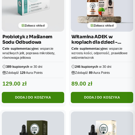
Zobacz skład
Zobacz skład
Probiotyk z Maślanem
Witamina ADEK w
Sodu Odbudowa
kroplach dla dzieci -
standard AQS™
Cele suplementacyjne:
wsparcie
Cele suplementacyjne:
wsparcie
wrażliwych jelit, poprawa mikrobioty,
wzrostu kości, odporność, prawidłowe
równowaga jelitowa
widzenie/wzrok
389 kupionych
w 30 dni
246 kupionych
w 30 dni
Zdobądź
129
Aura Points
Zdobądź
89
Aura Points
129.00
zł
89.00
zł
DODAJ DO KOSZYKA
DODAJ DO KOSZYKA