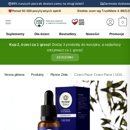
99% naszych paczek dostarczamy na drugi dzień!
Darmowa dostawa 
Ponad 50 000 pozytywnych opinii!
Średnia ocen wg TrustMate 4.98/
0
Suplementy
Dla dzieci
Bestsellery
Nowości
Promocje
Kup 2, trzeci za 1 grosz!
Dodaj 3 produkty do koszyka, a najtańszy
otrzymasz za 1 grosz!
22
G
51
M
48
S
Strona główna
»
Produkty
»
Płynne Zioła
»
Czarci Pazur Czarci Pazur | 14100 mg PREMIUM, BADANIA, CERTYFIKATY