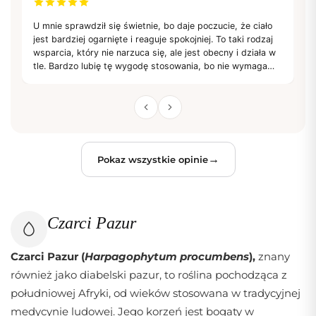
U mnie sprawdził się świetnie, bo daje poczucie, że ciało
To
jest bardziej ogarnięte i reaguje spokojniej. To taki rodzaj
że
wsparcia, który nie narzuca się, ale jest obecny i działa w
w 
tle. Bardzo lubię tę wygodę stosowania, bo nie wymaga
re
żadnych dodatkowych kombinacji. Czuję się po prostu
św
bardziej komfortowo i stabilnie
→
Pokaz wszystkie opinie
Czarci Pazur
Czarci Pazur (
Harpagophytum procumbens
),
znany
również jako diabelski pazur, to roślina pochodząca z
południowej Afryki, od wieków stosowana w tradycyjnej
medycynie ludowej. Jego korzeń jest bogaty w