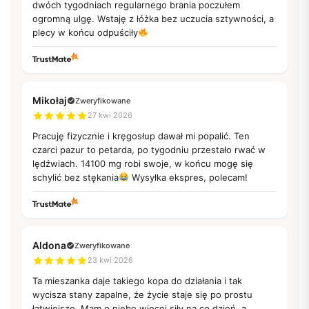
dwóch tygodniach regularnego brania poczułem
ogromną ulgę. Wstaję z łóżka bez uczucia sztywności, a
plecy w końcu odpuściły
Mikołaj
Zweryfikowane
27 kwi 2026
Pracuję fizycznie i kręgosłup dawał mi popalić. Ten
czarci pazur to petarda, po tygodniu przestało rwać w
lędźwiach. 14100 mg robi swoje, w końcu mogę się
schylić bez stękania
Wysyłka ekspres, polecam!
Aldona
Zweryfikowane
23 kwi 2026
Ta mieszanka daje takiego kopa do działania i tak
wycisza stany zapalne, że życie staje się po prostu
łatwiejsze. Mam o niebo więcej siły na co dzień, a