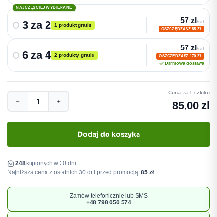
NAJCZĘŚCIEJ WYBIERANE
57 zl
3 za 2
/szt
1 produkt gratis
OSZCZĘDZASZ 85 ZŁ
57 zl
/szt
6 za 4
2 produkty gratis
OSZCZĘDZASZ 170 ZŁ
Darmowa dostawa
Cena za 1 sztuke
−
+
85,00 zl
Dodaj do koszyka
248
kupionych w 30 dni
Najniższa cena z ostatnich 30 dni przed promocją:
85 zł
Zamów telefonicznie lub SMS
+48 798 050 574