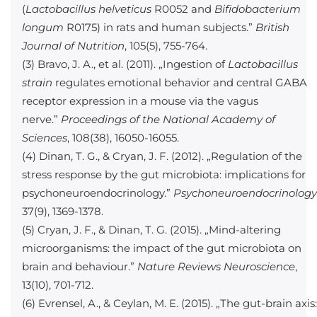
(
Lactobacillus helveticus
R0052 and
Bifidobacterium
longum
R0175) in rats and human subjects.”
British
Journal of Nutrition
, 105(5), 755-764.
(3) Bravo, J. A., et al. (2011). „Ingestion of
Lactobacillus
strain
regulates emotional behavior and central GABA
receptor expression in a mouse via the vagus
nerve.”
Proceedings of the National Academy of
Sciences
, 108(38), 16050-16055.
(4) Dinan, T. G., & Cryan, J. F. (2012). „Regulation of the
stress response by the gut microbiota: implications for
psychoneuroendocrinology.”
Psychoneuroendocrinology
37(9), 1369-1378.
(5) Cryan, J. F., & Dinan, T. G. (2015). „Mind-altering
microorganisms: the impact of the gut microbiota on
brain and behaviour.”
Nature Reviews Neuroscience
,
13(10), 701-712.
(6) Evrensel, A., & Ceylan, M. E. (2015). „The gut-brain axis: