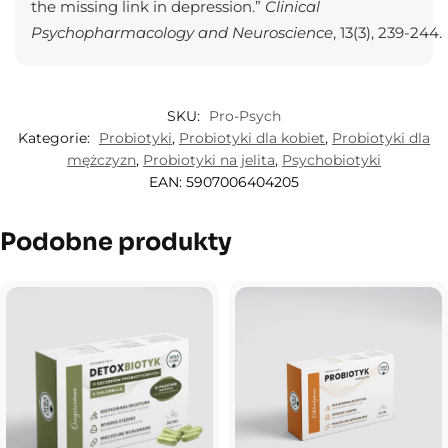
the missing link in depression.”
Clinical
Psychopharmacology and Neuroscience
, 13(3), 239-244.
SKU:
Pro-Psych
Kategorie:
Probiotyki
,
Probiotyki dla kobiet
,
Probiotyki dla
mężczyzn
,
Probiotyki na jelita
,
Psychobiotyki
EAN:
5907006404205
Podobne produkty