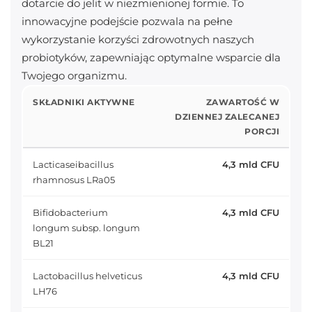
dotarcie do jelit w niezmienionej formie. To
innowacyjne podejście pozwala na pełne
wykorzystanie korzyści zdrowotnych naszych
probiotyków, zapewniając optymalne wsparcie dla
Twojego organizmu.
SKŁADNIKI AKTYWNE
ZAWARTOŚĆ W
DZIENNEJ ZALECANEJ
PORCJI
Lacticaseibacillus
4,3 mld CFU
rhamnosus LRa05
Bifidobacterium
4,3 mld CFU
longum subsp. longum
BL21
Lactobacillus helveticus
4,3 mld CFU
LH76