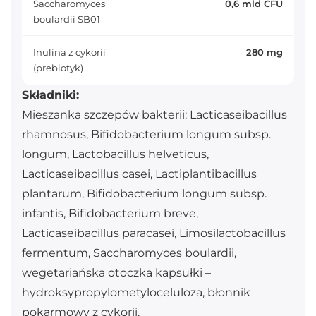
Saccharomyces
0,6 mld CFU
boulardii SB01
Inulina z cykorii
280 mg
(prebiotyk)
Składniki:
Mieszanka szczepów bakterii: Lacticaseibacillus
rhamnosus, Bifidobacterium longum subsp.
longum, Lactobacillus helveticus,
Lacticaseibacillus casei, Lactiplantibacillus
plantarum, Bifidobacterium longum subsp.
infantis, Bifidobacterium breve,
Lacticaseibacillus paracasei, Limosilactobacillus
fermentum, Saccharomyces boulardii,
wegetariańska otoczka kapsułki –
hydroksypropylometyloceluloza, błonnik
pokarmowy z cykorii.