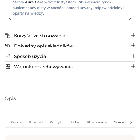
Marka
Aura Care
wraz z Instytutem IRiBS wspiera rynek
suplementów diety w sposób uporządkowany, odpowiedzialny i
oparty na wiedzy.
Korzyści ze stosowania
Dokładny opis składników
Produkcja neuroprzekaźników
Regulacja stresu
Sposób użycia
Lacticaseibacillus rhamnosus LRa05
Wpływ na funkcje poznawcze
Bifidobacterium longum subsp. longum BL21
Zalecane spożycie: 1 kapsułka dziennie na czczo. Popić
Warunki przechowywania
Regulacja hormonów
wodą.
Lactobacillus helveticus LH76
W celu utrzymania pełnej efektywności probiotyków,
Dowiedz się więcej
Lacticaseibacillus casei LC89
przechowuj je w miejscu chłodnym i suchym, z dala od
Lactiplantibacillus plantarum Lp90
bezpośredniego światła słonecznego.
Bifidobacterium longum subsp. infantis BI45
Opis
Bifidobacterium breve BBr60
Lacticaseibacillus paracasei LC86
Limosilactobacillus fermentum LF61
Opinie
Produkt
Korzyści
Skład
Stosowanie
Opinie
FAQ
Saccharomyces boulardii SB01
Inulina z cykorii (prebiotyk)