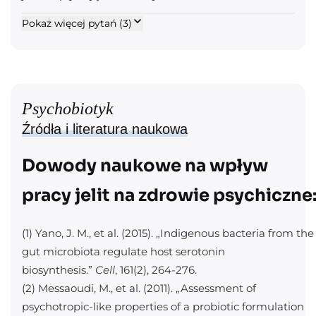
przed pierwszym posiłkiem. Dzięki technologii
Saccharomyces boulardii SB01, uzupełnione
Osoby w ciąży, karmiące piersią lub z poważnie
mikrokapsułkowania szczepy są chronione przed
Oś jelitowo-mózgowa to dwukierunkowy szlak
Pokaż więcej pytań (3)
prebiotykiem — inuliną z cykorii.
obniżoną odpornością powinny skonsultować
kwasem żołądkowym i docierają do jelit w aktywnej
komunikacji między jelitami a mózgiem, łączący układ
stosowanie z lekarzem.
formie.
nerwowy, hormonalny i immunologiczny. Jelita
produkują ok. 90% serotoniny (hormonu szczęścia) i
wpływają na poziom kortyzolu, dopaminy oraz GABA.
Zaburzenia mikrobioty jelitowej mogą prowadzić do
Psychobiotyk
pogorszenia nastroju, zwiększonego stresu i
Źródła i literatura naukowa
problemów z koncentracją. Psychobiotyki wspierają tę
oś, przywracając równowagę mikrobioty.
Dowody naukowe na wpływ
pracy jelit na zdrowie psychiczne
(1) Yano, J. M., et al. (2015). „Indigenous bacteria from the
gut microbiota regulate host serotonin
biosynthesis.”
Cell
, 161(2), 264-276.
(2) Messaoudi, M., et al. (2011). „Assessment of
psychotropic-like properties of a probiotic formulation