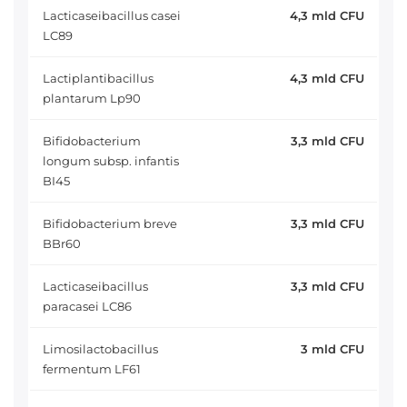
Lacticaseibacillus casei
4,3 mld CFU
LC89
Lactiplantibacillus
4,3 mld CFU
plantarum Lp90
Bifidobacterium
3,3 mld CFU
longum subsp. infantis
BI45
Bifidobacterium breve
3,3 mld CFU
BBr60
Lacticaseibacillus
3,3 mld CFU
paracasei LC86
Limosilactobacillus
3 mld CFU
fermentum LF61