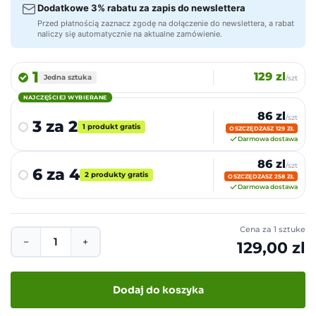
Dodatkowe 3% rabatu za zapis do newslettera
Przed płatnością zaznacz zgodę na dołączenie do newslettera, a rabat
naliczy się automatycznie na aktualne zamówienie.
1
129 zl
Jedna sztuka
/szt
NAJCZĘŚCIEJ WYBIERANE
86 zl
/szt
3 za 2
1 produkt gratis
OSZCZĘDZASZ 129 ZŁ
Darmowa dostawa
86 zl
/szt
6 za 4
2 produkty gratis
OSZCZĘDZASZ 258 ZŁ
Darmowa dostawa
Cena za 1 sztuke
−
+
129,00 zl
Dodaj do koszyka