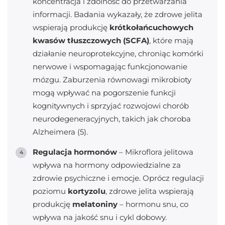
koncentracja i zdolność do przetwarzania
informacji. Badania wykazały, że zdrowe jelita
wspierają produkcję
krótkołańcuchowych
kwasów tłuszczowych (SCFA)
, które mają
działanie neuroprotekcyjne, chroniąc komórki
nerwowe i wspomagając funkcjonowanie
mózgu. Zaburzenia równowagi mikrobioty
mogą wpływać na pogorszenie funkcji
kognitywnych i sprzyjać rozwojowi chorób
neurodegeneracyjnych, takich jak choroba
Alzheimera (5).
Regulacja hormonów
– Mikroflora jelitowa
wpływa na hormony odpowiedzialne za
zdrowie psychiczne i emocje. Oprócz regulacji
poziomu
kortyzolu
, zdrowe jelita wspierają
produkcję
melatoniny
– hormonu snu, co
wpływa na jakość snu i cykl dobowy.