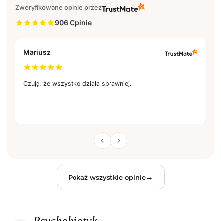
Dowiedz się więcej
Zweryfikowane opinie przez
906 Opinie
Mariusz
S
Czuję, że wszystko działa sprawniej.
Ni
po
ty
rz
br
po
p
→
Pokaż wszystkie opinie
Psychobiotyk