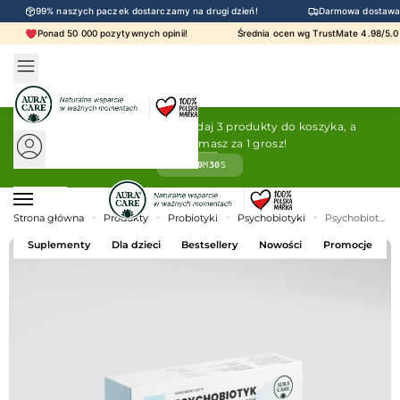
99% naszych paczek dostarczamy na drugi dzień!
Darmowa dostawa 
Ponad 50 000 pozytywnych opinii!
Średnia ocen wg TrustMate 4.98/
Kup 2, trzeci za 1 grosz!
Dodaj 3 produkty do koszyka, a
najtańszy otrzymasz za 1 grosz!
15
G
40
M
29
S
Strona główna
»
Produkty
»
Probiotyki
»
Psychobiotyki
»
Psychobiotyk Pozytywne myśli Psychobiotyk + prebiotyk, żywe probiotyki Probiotyki Aura Care | 35 miliardy CFU
Suplementy
Dla dzieci
Bestsellery
Nowości
Promocje