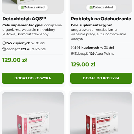
Zobacz skład
Zobacz skład
Detoxbiotyk AQS™
Probiotyk na Odchudzanie
Cele suplementacyjne:
odciążenie
Cele suplementacyjne:
organizmu, wsparcie mikrobioty
uregulowanie metabolizmu,
jelitowej, komfort trawienny
wsparcie pracy jelit, unormowanie
apetytu
245 kupionych
w 30 dni
546 kupionych
w 30 dni
Zdobądź
129
Aura Points
Zdobądź
129
Aura Points
129.00
zł
129.00
zł
DODAJ DO KOSZYKA
DODAJ DO KOSZYKA