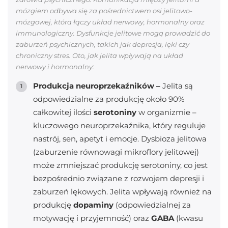
mózgiem odbywa się za pośrednictwem osi jelitowo-
mózgowej, która łączy układ nerwowy, hormonalny oraz
immunologiczny. Dysfunkcje jelitowe mogą prowadzić do
zaburzeń psychicznych, takich jak depresja, lęki czy
chroniczny stres. Oto, jak jelita wpływają na układ
nerwowy i hormonalny:
Produkcja neuroprzekaźników –
Jelita są
odpowiedzialne za produkcję około 90%
całkowitej ilości
serotoniny
w organizmie –
kluczowego neuroprzekaźnika, który reguluje
nastrój, sen, apetyt i emocje. Dysbioza jelitowa
(zaburzenie równowagi mikroflory jelitowej)
może zmniejszać produkcję serotoniny, co jest
bezpośrednio związane z rozwojem depresji i
zaburzeń lękowych. Jelita wpływają również na
produkcję
dopaminy
(odpowiedzialnej za
motywację i przyjemność) oraz
GABA
(kwasu