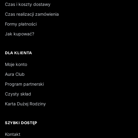
Wszystkie suplementy →
Czas i koszty dostawy
Zestaw dla dzieci
Zestaw dla dorosłych
Czas realizacji zamówienia
WKRÓTCE
Formy płatności
Wszystkie produkty Odrobaczanie →
Jak kupować?
DLA KLIENTA
Moje konto
Aura Club
Program partnerski
Czysty skład
Karta Dużej Rodziny
SZYBKI DOSTĘP
Kontakt