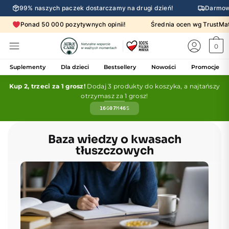
99% naszych paczek dostarczamy na drugi dzień!
Darmow
Ponad 50 000 pozytywnych opinii!
Średnia ocen wg Trust
0
Suplementy
Dla dzieci
Bestsellery
Nowości
Promocje
Kup 2, trzeci za 1 grosz!
Dodaj 3 produkty do koszyka, a najtańszy
otrzymasz za 1 grosz!
16
G
07
M
46
S
Baza wiedzy o kwasach
tłuszczowych