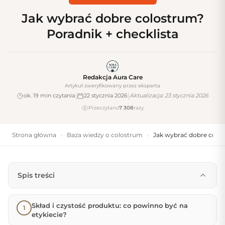
Jak wybrać dobre colostrum?
Poradnik + checklista
Redakcja Aura Care
Artykuł zweryfikowany przez eksperta
|
|
ok. 19 min czytania
22 stycznia 2026
Aktualizacja: 23 stycznia 2026
Przeczytano
7 308
razy
Strona główna
Baza wiedzy o colostrum
Jak wybrać dobre colos
›
›
Spis treści
Skład i czystość produktu: co powinno być na
etykiecie?