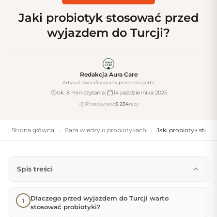
Jaki probiotyk stosować przed
wyjazdem do Turcji?
Redakcja Aura Care
Artykuł zweryfikowany przez eksperta
|
ok. 8 min czytania
14 października 2025
Przeczytano
5 234
razy
Strona główna
Baza wiedzy o probiotykach
Jaki probiotyk stos
›
›
Spis treści
Dlaczego przed wyjazdem do Turcji warto
stosować probiotyki?