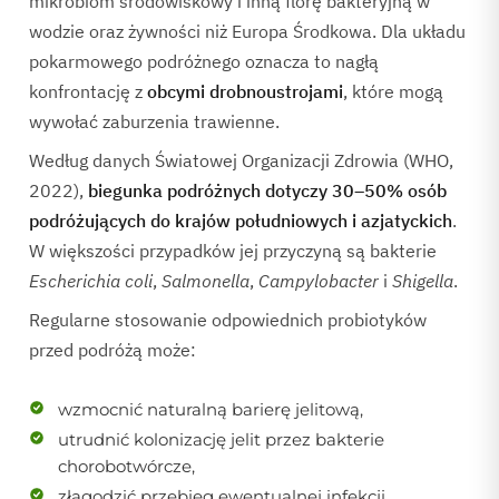
mikrobiom środowiskowy i inną florę bakteryjną w
wodzie oraz żywności niż Europa Środkowa. Dla układu
pokarmowego podróżnego oznacza to nagłą
konfrontację z
obcymi drobnoustrojami
, które mogą
wywołać zaburzenia trawienne.
Według danych Światowej Organizacji Zdrowia (WHO,
2022),
biegunka podróżnych dotyczy 30–50% osób
podróżujących do krajów południowych i azjatyckich
.
W większości przypadków jej przyczyną są bakterie
Escherichia coli
,
Salmonella
,
Campylobacter
i
Shigella
.
Regularne stosowanie odpowiednich probiotyków
przed podróżą może:
wzmocnić naturalną barierę jelitową,
utrudnić kolonizację jelit przez bakterie
chorobotwórcze,
złagodzić przebieg ewentualnej infekcji,