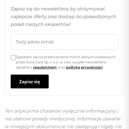
Zapisz się do newslettera, by otrzymywać
najlepsze oferty oraz dostęp do sprawdzonych
porad naszych ekspertów!
Zgadzam się na przetwarzanie moich danych osobowych
przez Aura Care Sp. z o.o. w celu wysyłki newslettera
zgodnie z
regulaminem
oraz
polityką prywatności
.
Zapisz się
Ten artykuł ma charakter wyłącznie informacyjny i
nie stanowi porady medycznej. Informacje zawarte
w niniejszym dokumencie nie zastępują i nigdy nie