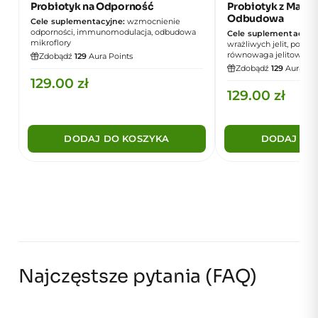
Probiotyk na Odporność
Probiotyk z Maśl
Odbudowa
Cele suplementacyjne:
wzmocnienie
odporności, immunomodulacja, odbudowa
Cele suplementacyjne
mikroflory
wrażliwych jelit, popra
równowaga jelitowa
Zdobądź
129
Aura Points
Zdobądź
129
Aura Poi
129.00
zł
129.00
zł
DODAJ DO KOSZYKA
DODAJ DO
Najczęstsze pytania (FAQ)