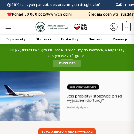
99% naszych paczek dostarczamy na drugi dzień!
Darmow
Ponad 50 000 pozytywnych opinii!
Średnia ocen wg Trust
0
Suplementy
Dla dzieci
Bestsellery
Nowości
Promocje
Kup 2, trzeci za 1 grosz!
Dodaj 3 produkty do koszyka, a najtańszy
otrzymasz za 1 grosz!
12
G
35
M
56
S
BAZA WIEDZY O PROBIOTYKACH