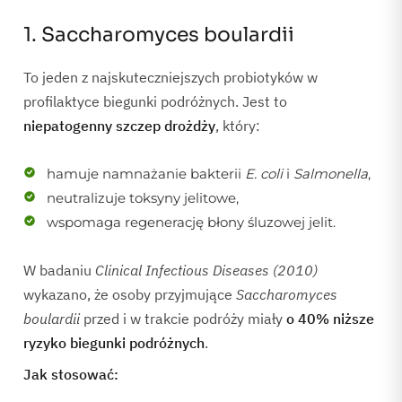
1. Saccharomyces boulardii
To jeden z najskuteczniejszych probiotyków w
profilaktyce biegunki podróżnych. Jest to
niepatogenny szczep drożdży
, który:
hamuje namnażanie bakterii
E. coli
i
Salmonella
,
neutralizuje toksyny jelitowe,
wspomaga regenerację błony śluzowej jelit.
W badaniu
Clinical Infectious Diseases (2010)
wykazano, że osoby przyjmujące
Saccharomyces
boulardii
przed i w trakcie podróży miały
o 40% niższe
ryzyko biegunki podróżnych
.
Jak stosować: