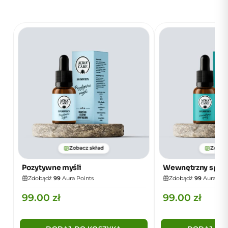
Zobacz skład
Zobacz
Pozytywne myśli
Wewnętrzny spok
Zdobądź
99
Aura Points
Zdobądź
99
Aura Poi
99.00
zł
99.00
zł