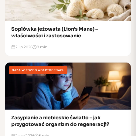
Soplówka jeżowata (Lion’s Mane) –
właściwości i zastosowanie
2 lip 2026
8 min
BAZA WIEDZY O ADAPTOGENACH
Zasypianie a niebieskie światło – jak
przygotować organizm do regeneracji?
2 cze 2026
8 min