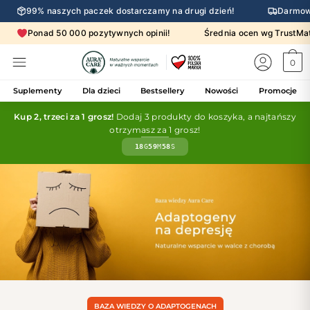
99% naszych paczek dostarczamy na drugi dzień!
Darmow
Ponad 50 000 pozytywnych opinii!
Średnia ocen wg Trust
0
Suplementy
Dla dzieci
Bestsellery
Nowości
Promocje
Kup 2, trzeci za 1 grosz!
Dodaj 3 produkty do koszyka, a najtańszy
otrzymasz za 1 grosz!
18
G
59
M
56
S
BAZA WIEDZY O ADAPTOGENACH