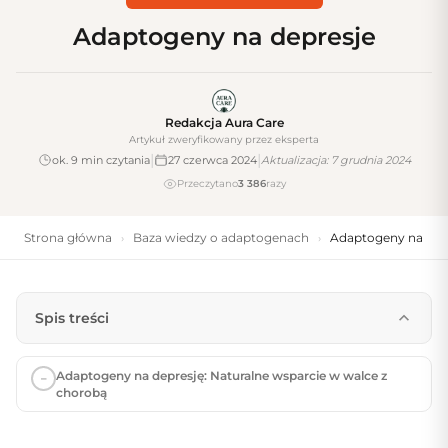
Adaptogeny na depresje
Redakcja Aura Care
Artykuł zweryfikowany przez eksperta
|
|
ok. 9 min czytania
27 czerwca 2024
Aktualizacja: 7 grudnia 2024
Przeczytano
3 386
razy
Strona główna
Baza wiedzy o adaptogenach
Adaptogeny na dep
›
›
Spis treści
Adaptogeny na depresję: Naturalne wsparcie w walce z
chorobą