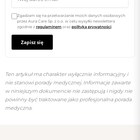
Zgadzam się na przetwarzanie moich danych osobowych
przez Aura Care Sp. z o.o. w celu wysyłki newslettera
zgodnie z
regulaminem
oraz
polityką prywatności
.
Zapisz się
Ten artykuł ma charakter wyłącznie informacyjny i
nie stanowi porady medycznej. Informacje zawarte
w niniejszym dokumencie nie zastępują i nigdy nie
powinny być traktowane jako profesjonalna porada
medyczna.