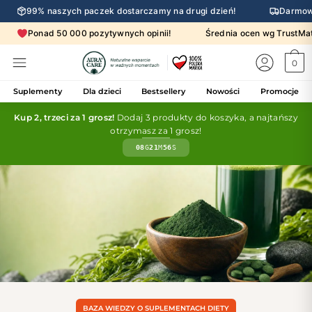
99% naszych paczek dostarczamy na drugi dzień!
Darmow
Ponad 50 000 pozytywnych opinii!
Średnia ocen wg Trust
0
Suplementy
Dla dzieci
Bestsellery
Nowości
Promocje
Kup 2, trzeci za 1 grosz!
Dodaj 3 produkty do koszyka, a najtańszy
otrzymasz za 1 grosz!
08
G
21
M
55
S
BAZA WIEDZY O SUPLEMENTACH DIETY