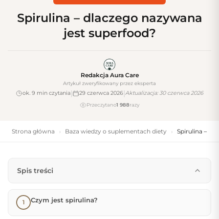
Spirulina – dlaczego nazywana
jest superfood?
Redakcja Aura Care
Artykuł zweryfikowany przez eksperta
|
|
ok. 9 min czytania
29 czerwca 2026
Aktualizacja: 30 czerwca 2026
Przeczytano
1 988
razy
Strona główna
Baza wiedzy o suplementach diety
Spirulina – d
›
›
Spis treści
Czym jest spirulina?