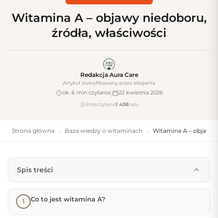
Witamina A – objawy niedoboru,
źródła, właściwości
Redakcja Aura Care
Artykuł zweryfikowany przez eksperta
|
ok. 6 min czytania
22 kwietnia 2026
Przeczytano
1 438
razy
Strona główna
Baza wiedzy o witaminach
Witamina A – objawy n
›
›
Spis treści
Co to jest witamina A?