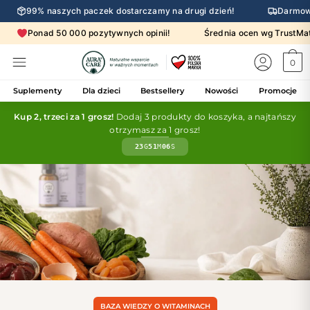
99% naszych paczek dostarczamy na drugi dzień!
Darmow
Ponad 50 000 pozytywnych opinii!
Średnia ocen wg Trust
0
Suplementy
Dla dzieci
Bestsellery
Nowości
Promocje
Kup 2, trzeci za 1 grosz!
Dodaj 3 produkty do koszyka, a najtańszy
otrzymasz za 1 grosz!
23
G
51
M
05
S
BAZA WIEDZY O WITAMINACH