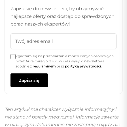
Zapisz się do newslettera, by otrzymywać
najlepsze oferty oraz dostęp do sprawdzonych
porad naszych ekspertów!
Zgadzam się na przetwarzanie moich danych osobowych
przez Aura Care Sp. z o.o. w celu wysyłki newslettera
zgodnie z
regulaminem
oraz
polityką prywatności
.
Zapisz się
Ten artykuł ma charakter wyłącznie informacyjny i
nie stanowi porady medycznej. Informacje zawarte
w niniejszym dokumencie nie zastępują i nigdy nie